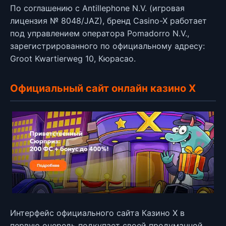
По соглашению с Antillephone N.V. (игровая
лицензия № 8048/JAZ), бренд Casino-X работает
под управлением оператора Pomadorro N.V.,
зарегистрированного по официальному адресу:
Groot Kwartierweg 10, Кюрасао.
Официальный сайт онлайн казино Х
Интерфейс официального сайта Казино Х в
первую очередь подкупает своей продуманной