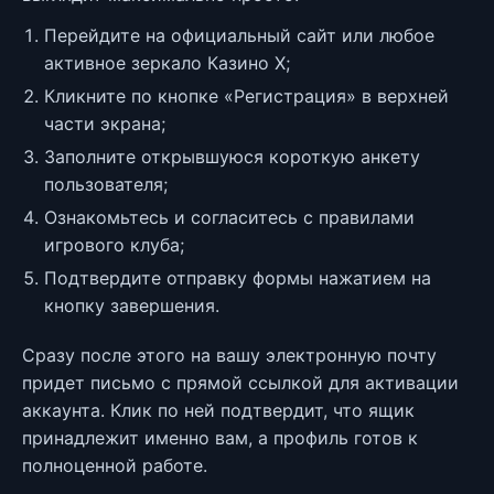
Перейдите на официальный сайт или любое
активное зеркало Казино Х;
Кликните по кнопке «Регистрация» в верхней
части экрана;
Заполните открывшуюся короткую анкету
пользователя;
Ознакомьтесь и согласитесь с правилами
игрового клуба;
Подтвердите отправку формы нажатием на
кнопку завершения.
Сразу после этого на вашу электронную почту
придет письмо с прямой ссылкой для активации
аккаунта. Клик по ней подтвердит, что ящик
принадлежит именно вам, а профиль готов к
полноценной работе.