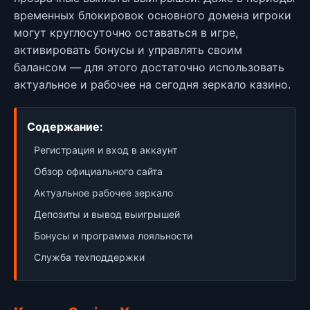
временных блокировок основного домена игроки
могут круглосуточно оставаться в игре,
активировать бонусы и управлять своим
балансом — для этого достаточно использовать
актуальное и рабочее на сегодня зеркало казино.
Содержание:
Регистрация и вход в аккаунт
Обзор официального сайта
Актуальное рабочее зеркало
Депозиты и вывод выигрышей
Бонусы и программа лояльности
Служба техподдержки