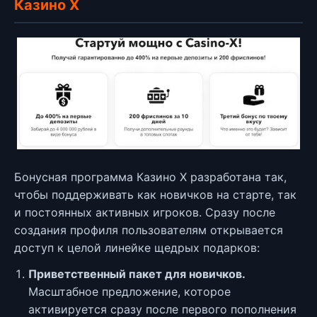
Казино Х
Бонусная программа Казино Х разработана так,
чтобы поддерживать как новичков на старте, так
и постоянных активных игроков. Сразу после
создания профиля пользователям открывается
доступ к целой линейке щедрых подарков:
Приветственный пакет для новичков.
Масштабное предложение, которое
активируется сразу после первого пополнения