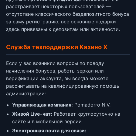
расстраивает некоторых пользователей —
отсутствие классического бездепозитного бонуса
за саму регистрацию, все основные подарки
здесь привязаны к депозитам или активности.
Служба техподдержки Казино Х
Если у вас возникли вопросы по поводу
начисления бонусов, работы зеркал или
верификации аккаунта, вы всегда можете
рассчитывать на квалифицированную помощь
администрации:
Управляющая компания:
Pomadorro N.V.
Живой Live-чат:
Работает круглосуточно на
сайте и в мобильной версии
Электронная почта для связи: