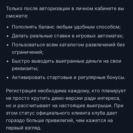
Только после авторизации в личном кабинете вы
сможете:
Пополнять баланс любым удобным способом;
Делать реальные ставки в игровых автоматах;
Пользоваться всем каталогом развлечений без
ограничений;
Быстро выводить выигранные деньги на свои
реквизиты;
Активировать стартовые и регулярные бонусы.
Регистрация необходима каждому, кто планирует
не просто крутить демо-версии ради интереса,
но и рассчитывает на настоящие выигрыши. При
этом статус официального клиента клуба дает
гораздо больше привилегий, чем кажется на
первый взгляд.