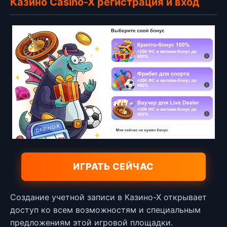
Казино Casino-X регистрация и вход
ИГРАТЬ СЕЙЧАС
Создание учетной записи в Казино-Х открывает
доступ ко всем возможностям и специальным
предложениям этой игровой площадки.