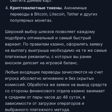
светить данные карт.
Криптовалютные токены.
Анонимные
переводы в Bitcoin, Litecoin, Tether и других
популярных монетах.
Широкий выбор шлюзов позволяет каждому
подобрать оптимальный и самый быстрый
вариант. По правилам казино, оформлять заявку
на выплату выигрыша необходимо на те же самые
платежные реквизиты, с которых вы ранее
вносили депозит на игровой баланс.
Любые входящие переводы зачисляются на счет
игрока абсолютно мгновенно и без скрытых
комиссий. Обработка же заявок на вывод средств
со стороны финансового отдела казино занимает
в среднем от пары часов до 48 суток, в
зависимости от загрузки операторов и
выбранного платежного метода.